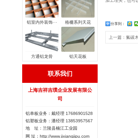
加工埋头，也可
铝室内外装饰···
格栅系列天花
分享到：
上一篇：
氟碳
方通铝龙骨
铝天花板
联系我们
上海吉祥吉璞企业发展有限公
司
铝单板业务：戴经理 17686901528
铝塑板业务：潘经理 13853957567
地 址：兰陵县楠江工业园
网 址：http://www.jixiangjipu.com