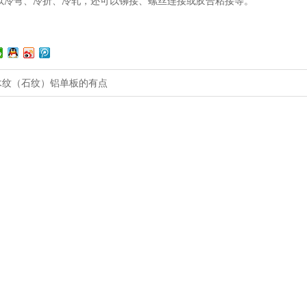
以冷弯、冷折、冷轧，还可以铆接、螺丝连接或胶合粘接等。
木纹（石纹）铝单板的有点